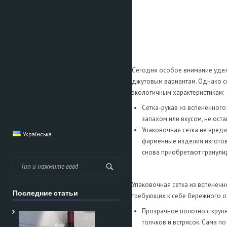
Сегодня особое внимание удел
джутовым вариантам. Однако се
экологичным характеристикам:
Сетка-рукав из вспененног
запахом или вкусом, не ост
Упаковочная сетка не вред
Українська
фирменные изделия изготов
снова приобретают гранули
Упаковочная сетка из вспененн
Последние статьи
требующих к себе бережного о
Прозрачное полотно с круп
толчков и встрясок. Сама п