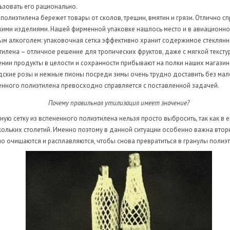
льзовать его рационально.
полиэтилена бережет товары от сколов, трещин, вмятин и грязи. Отлично сп
кими изделиями. Нашей фирменной упаковке нашлось место и в авиационно
ым алкоголем: упаковочная сетка эффективно хранит содержимое стеклянны
тилена – отличное решение для тропических фруктов, даже с мягкой тексту
нии продукты в целости и сохранности прибывают на полки наших магазин
ндские розы и нежные пионы посреди зимы очень трудно доставить без ма
ненного полиэтилена превосходно справляется с поставленной задачей.
Почему правильная утилизация имеет значение?
ую сетку из вспененного полиэтилена нельзя просто выбросить, так как в 
кольких столетий. Именно поэтому в данной ситуации особенно важна втори
о очищаются и расплавляются, чтобы снова превратиться в гранулы полиэ