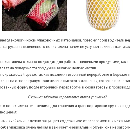
яется экологичности упаковочных материалов, поэтому производители не
тка-рукав из вспененного полиэтилена ничем не уступает таким видам уп
о полиэтилена отлично подходит для работы с пищевыми продуктами, так к
авляет на поверхности продукции никаких мелких частиц.
ит окружающей среде, так как подлежит вторичной переработке и бережет 
лены на основе гранул полиэтилена высокого давления, которые после з
рованную форму после вторичной переработки и снова готовы к производс
С какими задачами справляется такая упаковка?
ого полиэтилена незаменима для хранения и транспортировки хрупких изд
тношения:
ными ячейками надежно защищает содержимое от всевозможных механичес
о себе упаковка очень легкая и занимает минимальный объем, она не загро