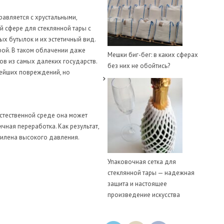
равляется с хрустальными,
й сфере для стеклянной тары с
х бутылок и их эстетичный вид.
рой. В таком облачении даже
Мешки биг-бег: в каких сферах
ов из самых далеких государств.
без них не обойтись?
лейших повреждений, но
естественной среде она может
чная переработка. Как результат,
тилена высокого давления.
Упаковочная сетка для
стеклянной тары — надежная
защита и настоящее
произведение искусства