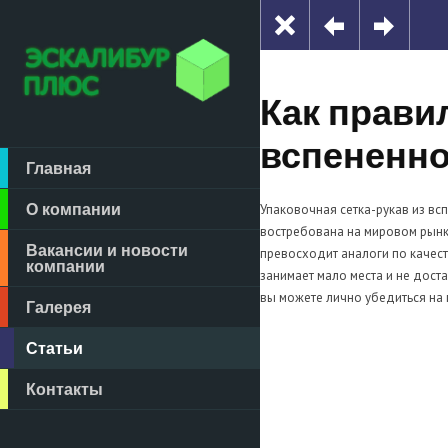
Как прави
вспененно
Главная
О компании
Упаковочная сетка-рукав из в
востребована на мировом рынке
Вакансии и новости
превосходит аналоги по качест
компании
занимает мало места и не дост
вы можете лично убедиться на 
Галерея
Статьи
Контакты