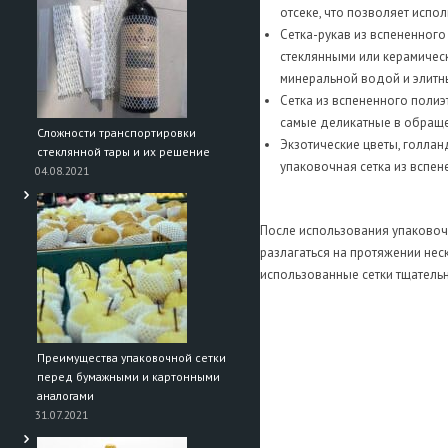
отсеке, что позволяет испо
Сетка-рукав из вспененного 
стеклянными или керамичес
минеральной водой и элитн
Сетка из вспененного полиэ
самые деликатные в обраще
Сложности транспортировки
Экзотические цветы, голла
стеклянной тары и их решение
упаковочная сетка из вспе
04.08.2021
После использования упаковочн
разлагаться на протяжении нес
использованные сетки тщательн
Преимущества упаковочной сетки
перед бумажными и картонными
аналогами
31.07.2021