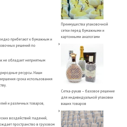
Преимущества упаковочной
сетки перед бумажными и
картонными аналогами
редко прибегают к бумажным и
аковочных решений по
ак не обладает неприятным
природные ресурсы. Наши
авершения срока использования
тву.
Сетка-рукав – базовое решение
для индивидуальной упаковки
елий и различных товаров,
ваших товаров
ких воздействий: падений,
мождает пространство в грузовом