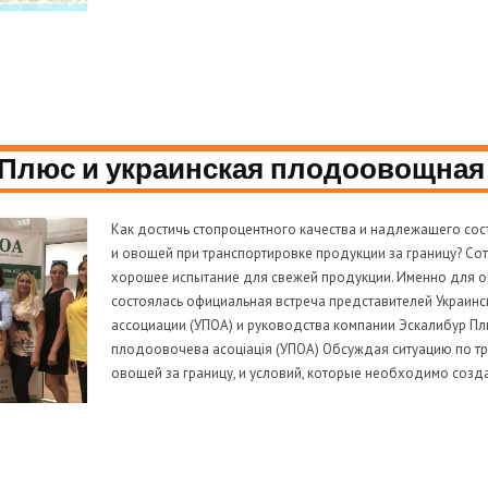
Плюс и украинская плодоовощная
Как достичь стопроцентного качества и надлежащего сос
и овощей при транспортировке продукции за границу? Со
хорошее испытание для свежей продукции. Именно для 
состоялась официальная встреча представителей Украи
ассоциации (УПОА) и руководства компании Эскалибур Плюс
плодоовочева асоціація (УПОА) Обсуждая ситуацию по т
овощей за границу, и условий, которые необходимо созда