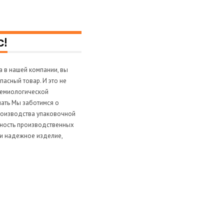
с!
а в нашей компании, вы
асный товар. И это не
демиологической
чать Мы заботимся о
производства упаковочной
чность производственных
 и надежное изделие,