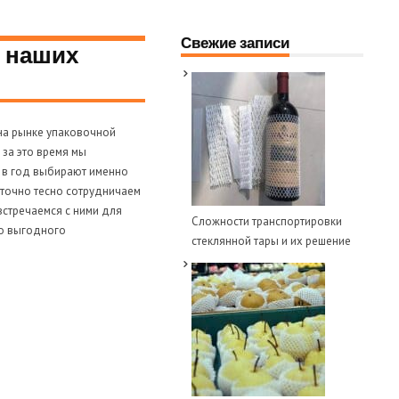
Свежие записи
я наших
на рынке упаковочной
 за это время мы
 в год выбирают именно
аточно тесно сотрудничаем
встречаемся с ними для
Сложности транспортировки
но выгодного
стеклянной тары и их решение