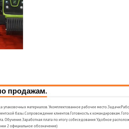
по продажам.
а упаковочных материалов. Укомплектованное рабочее место.Задачи:Рабо
иентской базы.Сопровождение клиентов.Готовность к командировкам. Готов
ыта. Обучение.Заработная плата по итогу собеседования Удобное располож
линки 2 официальное обозначение)