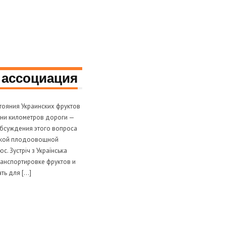
 ассоциация
тояния Украинских фруктов
тни километров дороги —
обсуждения этого вопроса
нской плодоовощной
. Зустріч з Українська
ранспортировке фруктов и
ть для […]