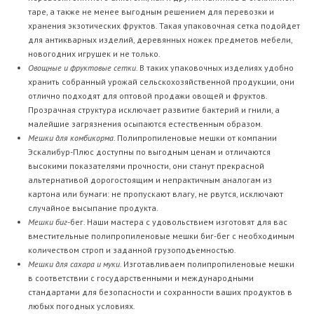
таре, а также не менее выгодным решением для перевозки и
хранения экзотических фруктов. Такая упаковочная сетка подойдет
для антикварных изделий, деревянных ножек предметов мебели,
новогодних игрушек и не только.
Овощные и фруктовые сетки
. В таких упаковочных изделиях удобно
хранить собранный урожай сельскохозяйственной продукции, они
отлично подходят для оптовой продажи овощей и фруктов.
Прозрачная структура исключает развитие бактерий и гнили, а
малейшие загрязнения осыпаются естественным образом.
Мешки для комбикорма
. Полипропиленовые мешки от компании
Эскалибур-Плюс доступны по выгодным ценам и отличаются
высокими показателями прочности, они станут прекрасной
альтернативой дорогостоящим и непрактичным аналогам из
картона или бумаги: не пропускают влагу, не рвутся, исключают
случайное высыпание продукта.
Мешки биг
-бег. Наши мастера с удовольствием изготовят для вас
вместительные полипропиленовые мешки биг-бег с необходимым
количеством строп и заданной грузоподъемностью.
Мешки для сахара и муки
. Изготавливаем полипропиленовые мешки
в соответствии с государственными и международными
стандартами для безопасности и сохранности ваших продуктов в
любых погодных условиях.