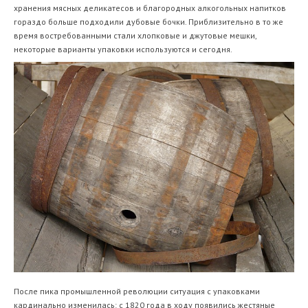
хранения мясных деликатесов и благородных алкогольных напитков
гораздо больше подходили дубовые бочки. Приблизительно в то же
время востребованными стали хлопковые и джутовые мешки,
некоторые варианты упаковки используются и сегодня.
После пика промышленной революции ситуация с упаковками
кардинально изменилась: с 1820 года в ходу появились жестяные