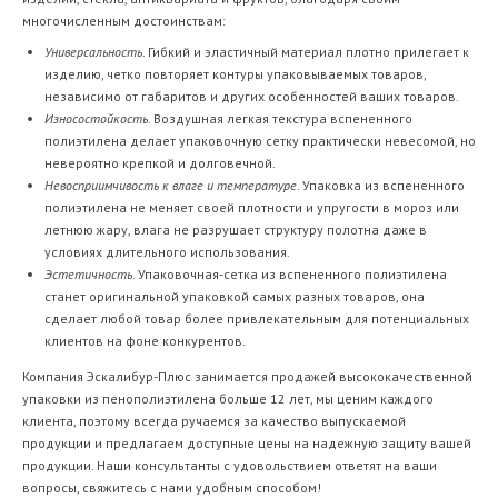
многочисленным достоинствам:
Универсальность
. Гибкий и эластичный материал плотно прилегает к
изделию, четко повторяет контуры упаковываемых товаров,
независимо от габаритов и других особенностей ваших товаров.
Износостойкость
. Воздушная легкая текстура вспененного
полиэтилена делает упаковочную сетку практически невесомой, но
невероятно крепкой и долговечной.
Невосприимчивость к влаге и температуре
. Упаковка из вспененного
полиэтилена не меняет своей плотности и упругости в мороз или
летнюю жару, влага не разрушает структуру полотна даже в
условиях длительного использования.
Эстетичность
. Упаковочная-сетка из вспененного полиэтилена
станет оригинальной упаковкой самых разных товаров, она
сделает любой товар более привлекательным для потенциальных
клиентов на фоне конкурентов.
Компания Эскалибур-Плюс занимается продажей высококачественной
упаковки из пенополиэтилена больше 12 лет, мы ценим каждого
клиента, поэтому всегда ручаемся за качество выпускаемой
продукции и предлагаем доступные цены на надежную защиту вашей
продукции. Наши консультанты с удовольствием ответят на ваши
вопросы, свяжитесь с нами удобным способом!