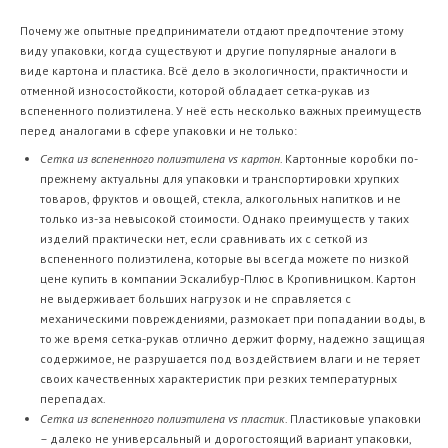
Почему же опытные предприниматели отдают предпочтение этому
виду упаковки, когда существуют и другие популярные аналоги в
виде картона и пластика. Всё дело в экологичности, практичности и
отменной износостойкости, которой обладает сетка-рукав из
вспененного полиэтилена. У неё есть несколько важных преимуществ
перед аналогами в сфере упаковки и не только:
Сетка из вспененного полиэтилена vs картон
. Картонные коробки по-
прежнему актуальны для упаковки и транспортировки хрупких
товаров, фруктов и овощей, стекла, алкогольных напитков и не
только из-за невысокой стоимости. Однако преимуществ у таких
изделий практически нет, если сравнивать их с сеткой из
вспененного полиэтилена, которые вы всегда можете по низкой
цене купить в компании Эскалибур-Плюс в Кропивницком. Картон
не выдерживает больших нагрузок и не справляется с
механическими повреждениями, размокает при попадании воды, в
то же время сетка-рукав отлично держит форму, надежно защищая
содержимое, не разрушается под воздействием влаги и не теряет
своих качественных характеристик при резких температурных
перепадах.
Сетка из вспененного полиэтилена vs пластик
. Пластиковые упаковки
– далеко не универсальный и дорогостоящий вариант упаковки,