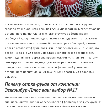
Как показывает практика, тропические и отечественные фрукты
гораздо лучше хранятся, если поштучно упаковать их в сетку-рукав из
вспененного полиэтилена. Ячеистая структура обеспечивает
свободный доступ кислорода к пищевым продуктам, что исключает
появление плесени и развитие болезнетворных бактерий, а также
дольше оставляет фрукты свежими и привлекательными внешне, что
особенно важно для сферы продаж. Экологическая безопасность
таких изделий подтверждена практическими испытаниями, поэтому
сетка-рукав отлично подходит для непосредственного контакта с
продуктами питания: в составе нашей фирменной упаковки из
вспененного полиэтилена нет токсичных и опасных для здоровья
веществ.
Почему сетка-рукав от компании
Эскалибур-Плюс ваш выбор №1?
Упаковочная сетка из вспененного полиэтилена, изготовленная по
специальной технологии, обеспечивает эффективную защиту хрупких
изделий, стекла, антиквариата и фруктов, благодаря своим